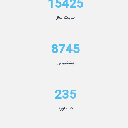
15425
سایت ساز
8745
پشتیبانی
235
دستاورد